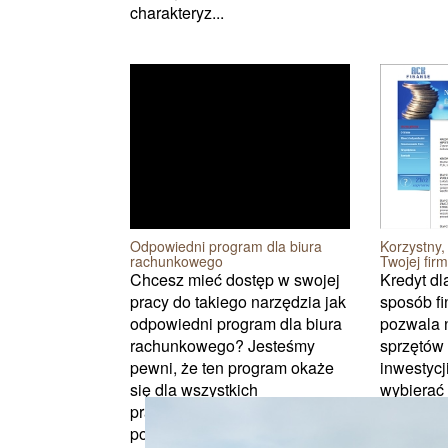
charakteryz...
Korzystny,
Odpowiedni program dla biura
Twojej fir
rachunkowego
Kredyt dl
Chcesz mieć dostęp w swojej
sposób fi
pracy do takiego narzędzia jak
pozwala 
odpowiedni program dla biura
sprzętów 
rachunkowego? Jesteśmy
inwestycj
pewni, że ten program okaże
wybierać 
się dla wszystkich
się sposo
pracowników niezwykle
nie zaś o
pomocny i naprawdę ułatwi