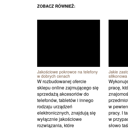
ZOBACZ RÓWNIEŻ:
Jakościowe pokrowce na telefony
Jakie zas
w dobrych cenach
silikonowa
W rozbudowanej ofercie
Wykonuje
sklepu online zajmującego się
pracę, k
sprzedażą akcesoriów do
znajomoś
telefonów, tabletów i innego
przedmio
rodzaju urządzeń
w pewien
elektronicznych, znajdują się
pracy. I t
wyłącznie jakościowe
w przypa
rozwiązania, które
słowo taśm