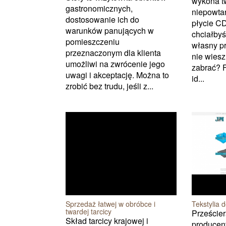
wykona t
gastronomicznych,
niepowta
dostosowanie ich do
płycie C
warunków panujących w
chciałbyś
pomieszczeniu
własny pr
przeznaczonym dla klienta
nie wiesz
umożliwi na zwrócenie jego
zabrać? F
uwagi i akceptację. Można to
id...
zrobić bez trudu, jeśli z...
Sprzedaż łatwej w obróbce i
Tekstylia
twardej tarcicy
Przeście
Skład tarcicy krajowej i
producen