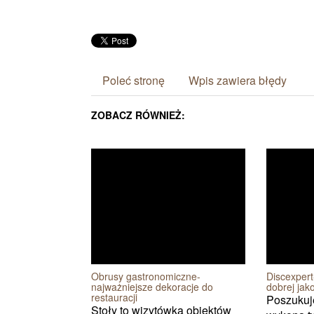
Poleć stronę
Wpis zawiera błędy
ZOBACZ RÓWNIEŻ:
Obrusy gastronomiczne-
Discexpert
najważniejsze dekoracje do
dobrej jak
restauracji
Poszukuje
Stoły to wizytówka obiektów