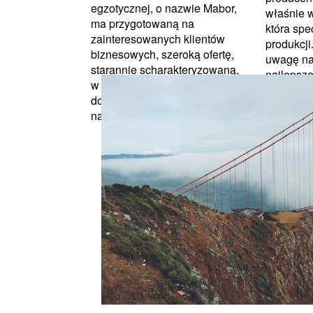
egzotycznej, o nazwie Mabor,
właśnie w
ma przygotowaną na
która spec
zainteresowanych klientów
produkcj
biznesowych, szeroką ofertę,
uwagę na
starannie scharakteryzowaną,
najlepsze
w miarę możliwości
które mog
doskonaloną. Tarcica bukowa
natura...