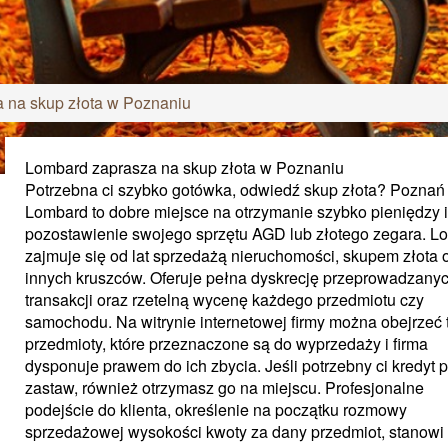
 na skup złota w Poznaniu
Lombard zaprasza na skup złota w Poznaniu
Potrzebna ci szybko gotówka, odwiedź skup złota? Poznań 
Lombard to dobre miejsce na otrzymanie szybko pieniędzy i
pozostawienie swojego sprzętu AGD lub złotego zegara. L
zajmuje się od lat sprzedażą nieruchomości, skupem złota 
innych kruszców. Oferuje pełna dyskrecję przeprowadzany
transakcji oraz rzetelną wycenę każdego przedmiotu czy
samochodu. Na witrynie internetowej firmy można obejrzeć 
przedmioty, które przeznaczone są do wyprzedaży i firma
dysponuje prawem do ich zbycia. Jeśli potrzebny ci kredyt 
zastaw, również otrzymasz go na miejscu. Profesjonalne
podejście do klienta, określenie na początku rozmowy
sprzedażowej wysokości kwoty za dany przedmiot, stanowi