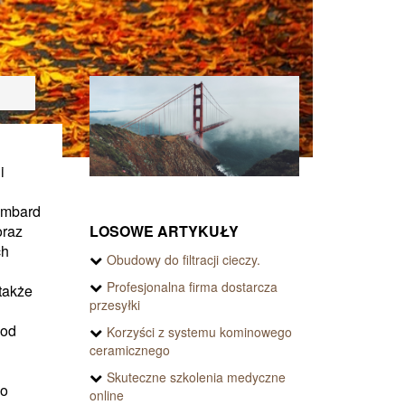
i
ombard
LOSOWE ARTYKUŁY
oraz
ch
Obudowy do filtracji cieczy.
Profesjonalna firma dostarcza
także
przesyłki
pod
Korzyści z systemu kominowego
ceramicznego
Skuteczne szkolenia medyczne
 o
online