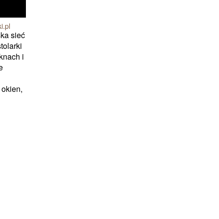
i.pl
ska sieć
olarki
knach i
e
 okien,