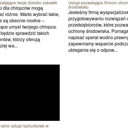
zwijające twoje dziecko zabawki
Usługi pozwalające firmom chron
środowisko
i dla chłopców mogą
Jesteśmy firmą wyspecjaliz
ć różnie. Warto wybrać takie,
przygotowywaniu rozwiązań 
ie są obecnie modne –
przedsiębiorców, które pozwa
jące umysł twojego chłopca.
ochronę środowiska. Pomag
będzie sprawdzić takich
napisać operat wodno prawny
ntów, którzy oferują
zapewniamy wsparcie podcz
ziej wa...
ubiegania się o odpow...
onalne usługi rachunkowe w