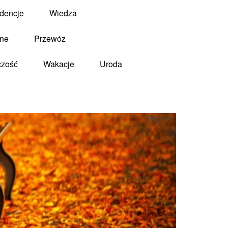
dencje
Wiedza
zne
Przewóz
czość
Wakacje
Uroda