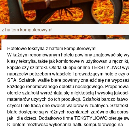
ia z haftem komputerowym!
Hotelowe tekstylia z haftem komputerowym!
W każdym renomowanym hotelu powinny znajdować się wy
klasy tekstylia, takie jak komfortowe w użytkowaniu ręczniki
kapcie czy szlafroki. Oferta sklepu online TEKSTYLIWO wy
naprzeciw potrzebom właścicieli prowadzącym hotele czy o
SPA. Szlafroki waffle białe powinny znaleźć się na wyposa
każdego renomowanego obiektu noclegowego. Proponowa
ofercie szlafroki wyróżniają się miękkością i wysoką jakości
materiałów użytych do ich produkcji. Szlafroki bardzo łatwo 
czyści i nie tracą one swoich walorów wizualnych. Szlafroki
białe dostępne są w różnych rozmiarach zarówno dla doros
jak i dla dzieci. Dodatkowo firma TEKSTYLIOWO oferuje s
Klientom możliwość wykonania haftu komputerowego na