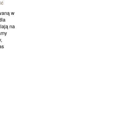
ić
owaną w
dla
lają na
amy
,
as