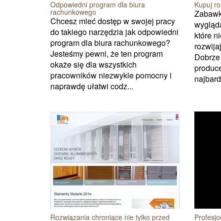
Odpowiedni program dla biura
Kupuj ro
rachunkowego
Zabawk
Chcesz mieć dostęp w swojej pracy
wygląda
do takiego narzędzia jak odpowiedni
które n
program dla biura rachunkowego?
rozwija
Jesteśmy pewni, że ten program
Dobrze 
okaże się dla wszystkich
produce
pracowników niezwykle pomocny i
najbard
naprawdę ułatwi codz...
Rozwiązania chroniące nie tylko przed
Profesj