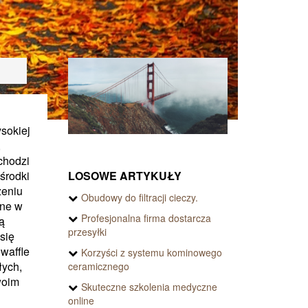
sokiej
,
chodzi
LOSOWE ARTYKUŁY
środki
żeniu
Obudowy do filtracji cieczy.
ne w
Profesjonalna firma dostarcza
ą
przesyłki
się
 waffle
Korzyści z systemu kominowego
łych,
ceramicznego
woim
Skuteczne szkolenia medyczne
online