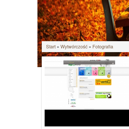
Start
»
Wytwórczość
»
Fotografia