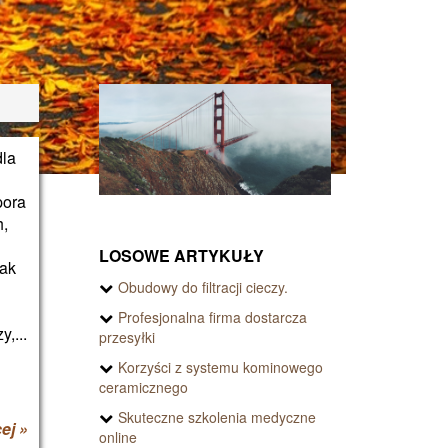
dla
pora
h,
LOSOWE ARTYKUŁY
nak
Obudowy do filtracji cieczy.
h
e
Profesjonalna firma dostarcza
,...
przesyłki
Korzyści z systemu kominowego
ceramicznego
Skuteczne szkolenia medyczne
ej »
online