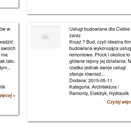
hów w
Usługi budowlane dla Ciebie
zaraz
wadzić
Krusz ? Bud, czyli idealna fir
 swoich
budowlana wykonująca usług
e ma
remontowe. Płock i okolice to
ak lato.
główne rejony jej działania. 
ym...
rzadko jednak swoje usługi
oferuje również...
Dodane: 2015-05-11
lik
Kategoria: Architektura /
Remonty, Elektryk, Hydraulik
więcej »
Czytaj więc