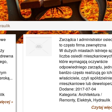
raulik
owe
Zarządca i administrator osie
to często firma zewnętrzna
aży
W dużych miastach istnieje s
z drewna
liczba osiedli mieszkaniowyc
ego,
które wymagają oczywiście
odpowiedniego zarządu, jed
szym
bardzo często realizują go ic
roką...
właściciele, czyli spółdzielni
mieszkaniowe lub deweloperzy
Dodane: 2017-07-04
lik
Kategoria: Architektura /
Remonty, Elektryk, Hydraulik
więcej »
Czytaj więc