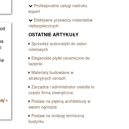
Profesjonalne usługi nadruku
kopert
Efektywne przewozy materiałów
niebezpiecznych
 od
OSTATNIE ARTYKUŁY
ma
Sprzedaż automatyki do osłon
i
roletowych
Eleganckie płytki ceramiczne do
Nie
łazienki
Materiały budowlane w
atrakcyjnych cenach
Zarządca i administrator osiedla to
często firma zewnętrzna
ej »
Postaw na piękną architekturę w
swoim ogrodzie
Postaw na izolację termiczną
budynku