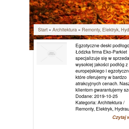
Start
»
Architektura
»
Remonty, Elektryk, Hyd
Egzotyczne deski podłog
Łódzka firma Eko-Parkiet
specjalizuje się w sprzed
wysokiej jakości podłóg 
europejskiego i egzotyczn
które oferujemy w bardzo
atrakcyjnych cenach. Na
klientom gwarantujemy sze
Dodane: 2019-10-25
Kategoria: Architektura /
Remonty, Elektryk, Hydrau
Czytaj 