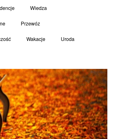
dencje
Wiedza
zne
Przewóz
czość
Wakacje
Uroda