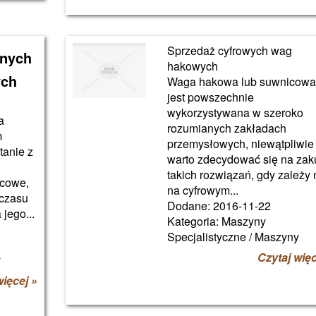
Sprzedaż cyfrowych wag
nych
hakowych
ych
Waga hakowa lub suwnicow
jest powszechnie
wykorzystywana w szeroko
a
rozumianych zakładach
m
przemysłowych, niewątpliwie
tanie z
warto zdecydować się na zak
takich rozwiązań, gdy zależy
ycowe,
na cyfrowym...
 czasu
Dodane: 2016-11-22
jego...
Kategoria: Maszyny
Specjalistyczne / Maszyny
Czytaj więc
y
więcej »