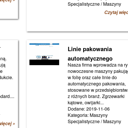
Specjalistyczne / Maszyny
Czytaj więc
.
Linie pakowania
automatycznego
sną.
ują
Nasza firma wprowadza na r
ie
nowoczesne maszyny pakują
dukcie.
w folię oraz całe linie do
automatycznego pakowania,
stosowane w przedsiębiorst
dard....
z różnych branż. Zgrzewarki
kątowe, owijarki...
Dodane: 2019-11-06
y
Kategoria: Maszyny
Specjalistyczne / Maszyny
więcej »