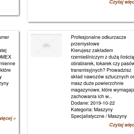
Czytaj więc
amer
Profesjonalne odkurzacze
przemysłowe
tej
Kierujesz zakładem
 OMEX
rzemieślniczym z dużą ilości
amienne
obrabiarek, tokarek czy pasó
które
transmisyjnych? Prowadzisz
y
skład nawozów sztucznych o
zyny
masz duże powierzchnie
magazynowe, które wymagaj
zachowania ich w...
Dodane: 2019-10-22
y
Kategoria: Maszyny
Specjalistyczne / Maszyny
więcej »
Czytaj więc