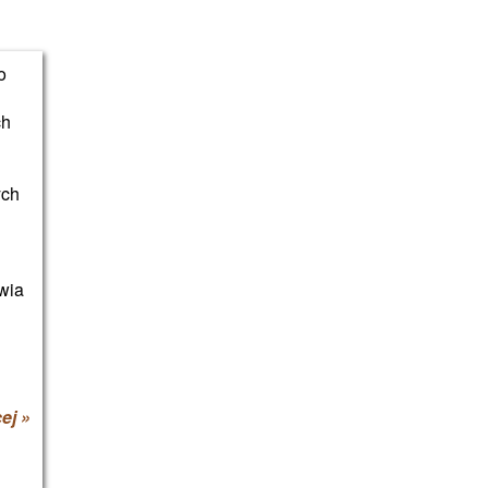
o
ch
ych
wia
ej »