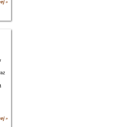
ej »
ą
w
raz
ą
ej »