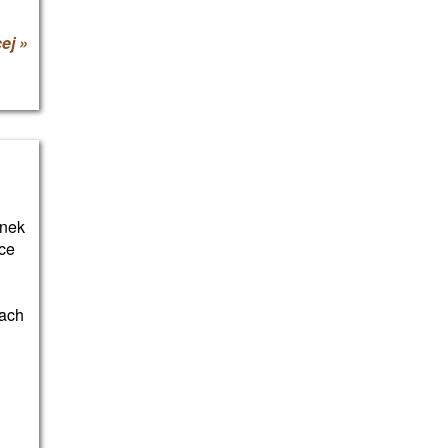
ej »
ynek
ce
wach