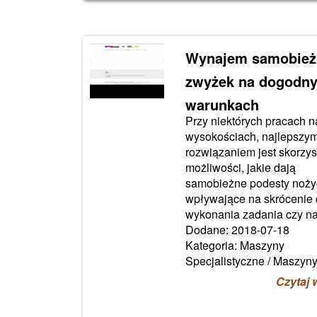
Wynajem samobież
zwyżek na dogodn
warunkach
Przy niektórych pracach n
wysokościach, najlepszy
rozwiązaniem jest skorzys
możliwości, jakie dają
samobieżne podesty noż
wpływające na skrócenie
wykonania zadania czy na 
Dodane: 2018-07-18
Kategoria: Maszyny
Specjalistyczne / Maszyn
Czytaj 