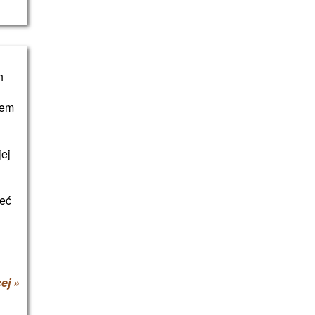
h
pem
jej
ieć
ej »