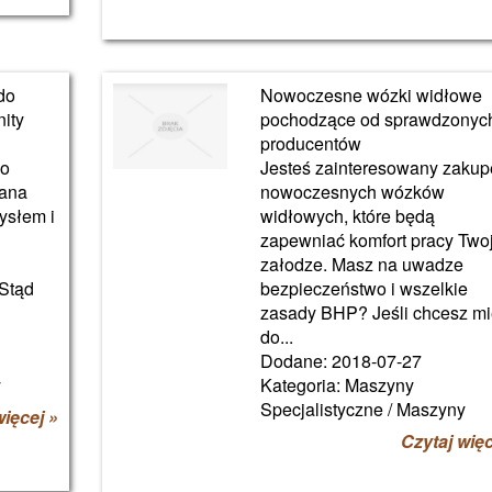
do
Nowoczesne wózki widłowe
nity
pochodzące od sprawdzonyc
producentów
go
Jesteś zainteresowany zaku
zana
nowoczesnych wózków
ysłem i
widłowych, które będą
zapewniać komfort pracy Two
załodze. Masz na uwadze
 Stąd
bezpieczeństwo i wszelkie
zasady BHP? Jeśli chcesz m
do...
Dodane: 2018-07-27
y
Kategoria: Maszyny
Specjalistyczne / Maszyny
więcej »
Czytaj więc