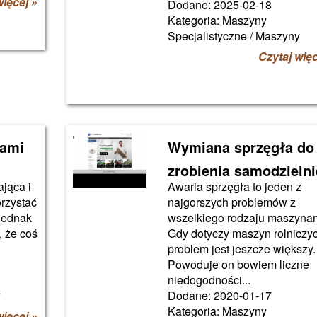
więcej »
Dodane: 2025-02-18
Kategoria: Maszyny
Specjalistyczne / Maszyny
Czytaj więc
ami
Wymiana sprzęgła do
zrobienia samodzielni
jąca i
Awaria sprzęgła to jeden z
rzystać
najgorszych problemów z
Jednak
wszelkiego rodzaju maszynam
, że coś
Gdy dotyczy maszyn rolniczyc
problem jest jeszcze większy.
Powoduje on bowiem liczne
niedogodności...
y
Dodane: 2020-01-17
Kategoria: Maszyny
więcej »