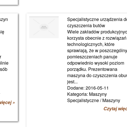
szyn
Specjalistyczne urządzenia d
czyszczenia butów
ię
Wiele zakładów produkcyjny
korzysta obecnie z rozwiązań
technologicznych, które
sprawiają, że w poszczególn
r
pomieszczeniach panuje
ólnie
odpowiednio wysoki poziom
osób
porządku. Prezentowana
maszyna do czyszczenia obu
jest...
Dodane: 2016-05-11
y
Kategoria: Maszyny
Specjalistyczne / Maszyny
więcej »
Czytaj więc