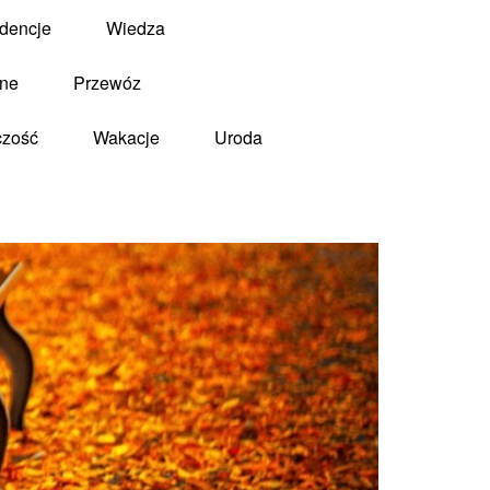
dencje
Wiedza
zne
Przewóz
czość
Wakacje
Uroda