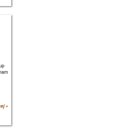
a
up
 nam
ej »