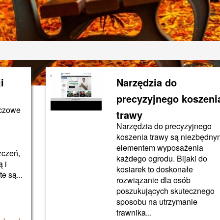
i
Narzędzia do
precyzyjnego koszeni
uczowe
trawy
Narzędzia do precyzyjnego
koszenia trawy są niezbędny
elementem wyposażenia
zczeń,
każdego ogrodu. Bijaki do
 i
kosiarek to doskonałe
e są...
rozwiązanie dla osób
poszukujących skutecznego
sposobu na utrzymanie
y
trawnika...