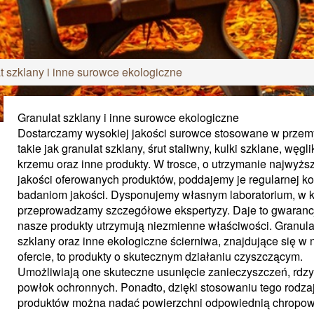
t szklany i inne surowce ekologiczne
Granulat szklany i inne surowce ekologiczne
Dostarczamy wysokiej jakości surowce stosowane w przem
takie jak granulat szklany, śrut staliwny, kulki szklane, węgli
krzemu oraz inne produkty. W trosce, o utrzymanie najwyżs
jakości oferowanych produktów, poddajemy je regularnej kont
badaniom jakości. Dysponujemy własnym laboratorium, w 
przeprowadzamy szczegółowe ekspertyzy. Daje to gwarancj
nasze produkty utrzymują niezmienne właściwości. Granula
szklany oraz inne ekologiczne ścierniwa, znajdujące się w 
ofercie, to produkty o skutecznym działaniu czyszczącym.
Umożliwiają one skuteczne usunięcie zanieczyszczeń, rdzy
powłok ochronnych. Ponadto, dzięki stosowaniu tego rodza
produktów można nadać powierzchni odpowiednią chropow