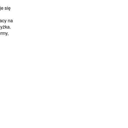
je się
racy na
wyżka.
irmy,