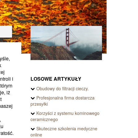
yśle,
k
zej
LOSOWE ARTYKUŁY
roli i
którym
Obudowy do filtracji cieczy.
e, iż
Profesjonalna firma dostarcza
t
przesyłki
naszej
Korzyści z systemu kominowego
,
ceramicznego
ju
Skuteczne szkolenia medyczne
atość.
online