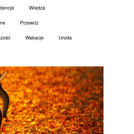
dencje
Wiedza
zne
Przewóz
czość
Wakacje
Uroda