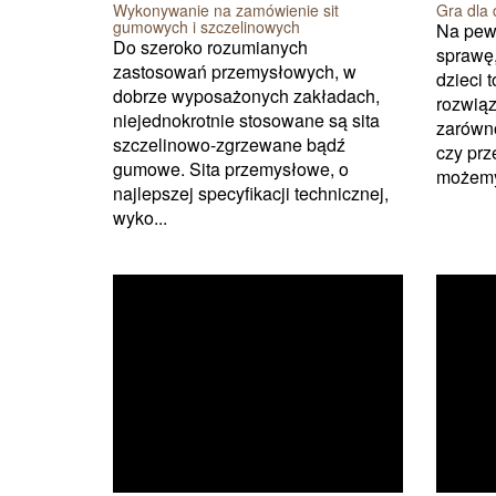
Gra dla 
Wykonywanie na zamówienie sit
gumowych i szczelinowych
Na pew
Do szeroko rozumianych
sprawę,
zastosowań przemysłowych, w
dzieci 
dobrze wyposażonych zakładach,
rozwiąz
niejednokrotnie stosowane są sita
zarówno
szczelinowo-zgrzewane bądź
czy prz
gumowe. Sita przemysłowe, o
możemy
najlepszej specyfikacji technicznej,
wyko...