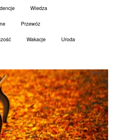
dencje
Wiedza
zne
Przewóz
czość
Wakacje
Uroda