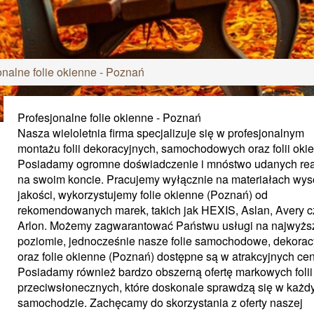
onalne folie okienne - Poznań
Profesjonalne folie okienne - Poznań
Nasza wieloletnia firma specjalizuje się w profesjonalnym
montażu folii dekoracyjnych, samochodowych oraz folii oki
Posiadamy ogromne doświadczenie i mnóstwo udanych real
na swoim koncie. Pracujemy wyłącznie na materiałach wys
jakości, wykorzystujemy folie okienne (Poznań) od
rekomendowanych marek, takich jak HEXIS, Aslan, Avery c
Arlon. Możemy zagwarantować Państwu usługi na najwyż
poziomie, jednocześnie nasze folie samochodowe, dekorac
oraz folie okienne (Poznań) dostępne są w atrakcyjnych ce
Posiadamy również bardzo obszerną ofertę markowych folii
przeciwsłonecznych, które doskonale sprawdzą się w każ
samochodzie. Zachęcamy do skorzystania z oferty naszej