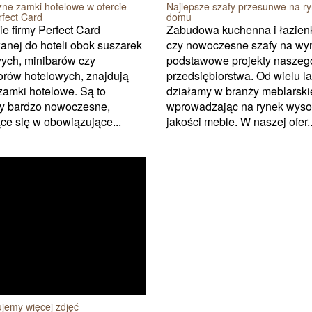
zne zamki hotelowe w ofercie
Najlepsze szafy przesunwe na r
rfect Card
domu
ie firmy Perfect Card
Zabudowa kuchenna i łazie
anej do hoteli obok suszarek
czy nowoczesne szafy na wym
ych, minibarów czy
podstawowe projekty naszeg
orów hotelowych, znajdują
przedsiębiorstwa. Od wielu la
 zamki hotelowe. Są to
działamy w branży meblarskie
ty bardzo nowoczesne,
wprowadzając na rynek wyso
ce się w obowiązujące...
jakości meble. W naszej ofer..
jemy więcej zdjęć