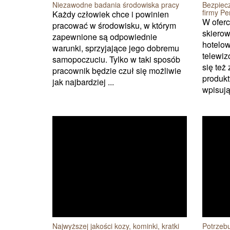
Niezawodne badania środowiska pracy
Bezpiec
firmy Pe
Każdy człowiek chce i powinien
W oferc
pracować w środowisku, w którym
skierow
zapewnione są odpowiednie
hotelow
warunki, sprzyjające jego dobremu
telewiz
samopoczuciu. Tylko w taki sposób
się też
pracownik będzie czuł się możliwie
produk
jak najbardziej ...
wpisują
Najwyższej jakości kozy, kominki, kratki
Potrzebu