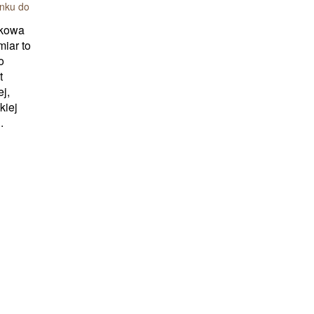
ynku do
nkowa
iar to
o
t
j,
kiej
.