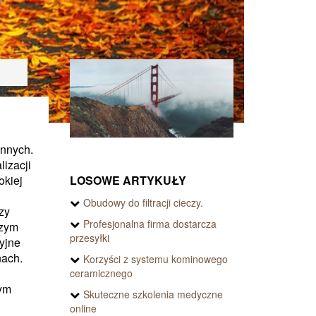
ennych.
izacji
LOSOWE ARTYKUŁY
okiej
Obudowy do filtracji cieczy.
zy
Profesjonalna firma dostarcza
szym
przesyłki
yjne
nach.
Korzyści z systemu kominowego
ceramicznego
dym
Skuteczne szkolenia medyczne
online