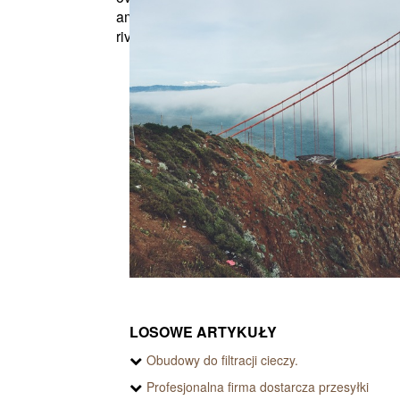
among other things, closed
utrzymani
rivets, closed-ended blind...
oferowan
LOSOWE ARTYKUŁY
Obudowy do filtracji cieczy.
Profesjonalna firma dostarcza przesyłki