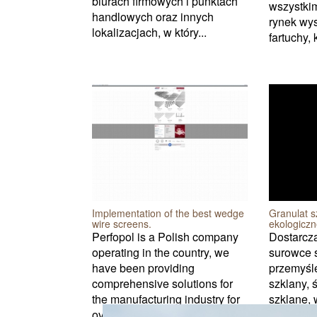
biurach firmowych i punktach
wszystki
handlowych oraz innych
rynek wys
lokalizacjach, w który...
fartuchy,
Implementation of the best wedge
Granulat s
wire screens.
ekologicz
Perfopol is a Polish company
Dostarcz
operating in the country, we
surowce 
have been providing
przemyśle
comprehensive solutions for
szklany, ś
the manufacturing industry for
szklane, 
over a dozen years. We offer,
inne prod