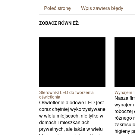
Poleć stronę
Wpis zawiera błędy
ZOBACZ RÓWNIEŻ:
Sterowniki LED do tworzenia
Wynajem i 
oświetlenia
Nasza fi
Oświetlenie diodowe LED jest
wynajem i
coraz chętniej wykorzystywane
roboczej 
w wielu miejscach, nie tylko w
różnego r
domach i mieszkaniach
zakresu 
prywatnych, ale także w wielu
higieny p