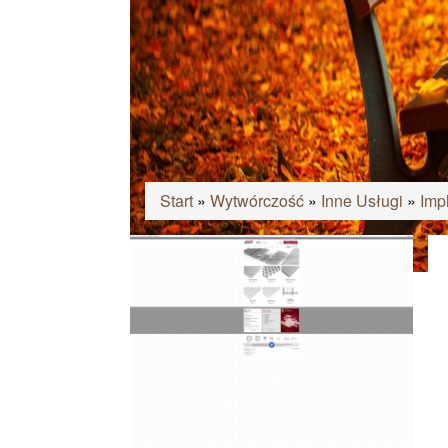
Start
»
Wytwórczość
»
Inne Usługi
»
Imp