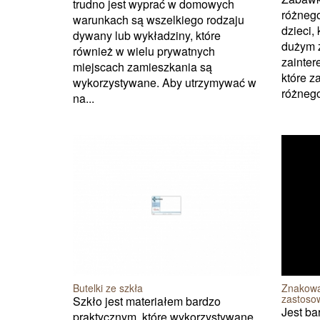
trudno jest wyprać w domowych
różnego
warunkach są wszelkiego rodzaju
dzieci, 
dywany lub wykładziny, które
dużym 
również w wielu prywatnych
zainter
miejscach zamieszkania są
które z
wykorzystywane. Aby utrzymywać w
różnego
na...
Butelki ze szkła
Znakowa
zastoso
Szkło jest materiałem bardzo
Jest ba
praktycznym, które wykorzystywane