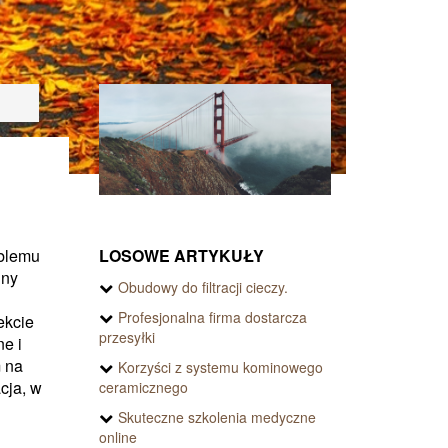
LOSOWE ARTYKUŁY
oblemu
lny
Obudowy do filtracji cieczy.
Profesjonalna firma dostarcza
ekcie
przesyłki
e i
m na
Korzyści z systemu kominowego
cja, w
ceramicznego
Skuteczne szkolenia medyczne
online