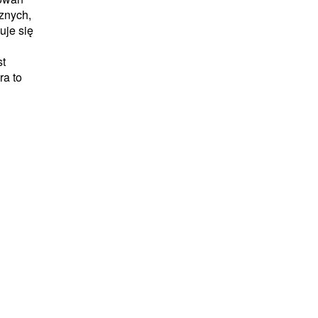
znych,
uje się
st
ra to