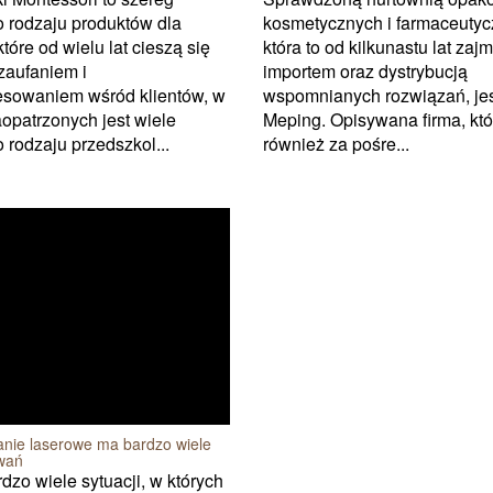
 rodzaju produktów dla
kosmetycznych i farmaceutyc
które od wielu lat cieszą się
która to od kilkunastu lat zajm
zaufaniem i
importem oraz dystrybucją
esowaniem wśród klientów, w
wspomnianych rozwiązań, je
aopatrzonych jest wiele
Meping. Opisywana firma, któ
 rodzaju przedszkol...
również za pośre...
nie laserowe ma bardzo wiele
wań
rdzo wiele sytuacji, w których