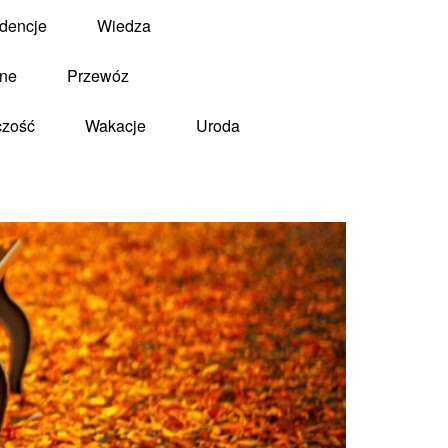
dencje
Wiedza
zne
Przewóz
czość
Wakacje
Uroda