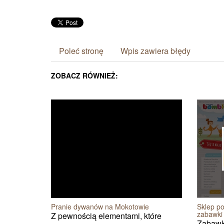
Poleć stronę
Wpis zawiera błędy
ZOBACZ RÓWNIEŻ:
Sklep po
Pranie dywanów na Mokotowie
zabawki
Z pewnością elementami, które
Zabawki