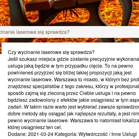
inanie laserowe się sprawdza?
Czy wycinanie laserowe się sprawdza?
Jeśli szukasz miejsca gdzie zostanie precyzyjnie wykonana
usługa jaką będzie w tym przypadku cięcie. To na pewno
powinieneś przyjrzeć się bliżej takiej propozycji jaką jest
wycinanie laserowe. Warszawa to miasto, w którym bez pr
znajdziesz specjalistów z tego zakresu, którzy w profesjona
sposób zajmą się zleconą przez Ciebie usługa i na pewno
będziesz zadowolony z efektów jakie osiągniesz w tym asp
zadań. W takim razie warto jest wybierać zawsze sprawdzon
dobre metody aby osiągać jak najlepsze rezultaty, a jest ni
pewno wycinanie laserowe. Warszawa to natomiast lokaliza
której osiągniesz ten cel.
Dodane: 2021-03-24
Kategoria: Wytwórczość / Inne Usługi