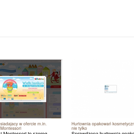
siadajacy w ofercie m.in.
Hurtownia opakowań kosmetyczn
 Montessori
nie tylko
 Montessori to szereg
Sprawdzoną hurtownią opak