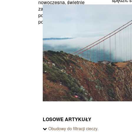
spędzić 
nowoczesna, świetnie
Narodzeni
zagospodarowana
Zakopane
powierzchnia do rekreacji
idealne mi
podczas rodzinnych wcza...
LOSOWE ARTYKUŁY
Obudowy do filtracji cieczy.