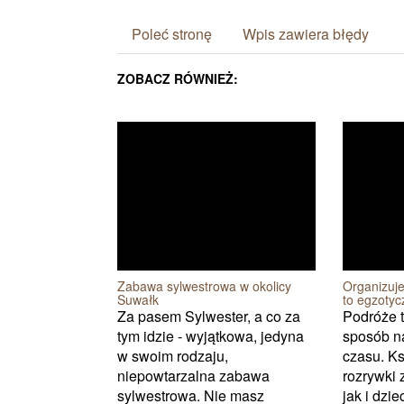
Poleć stronę
Wpis zawiera błędy
ZOBACZ RÓWNIEŻ:
Zabawa sylwestrowa w okolicy
Organizuj
Suwałk
to egzotyc
Za pasem Sylwester, a co za
Podróże 
tym idzie - wyjątkowa, jedyna
sposób n
w swoim rodzaju,
czasu. Ks
niepowtarzalna zabawa
rozrywki
sylwestrowa. Nie masz
jak i dzie