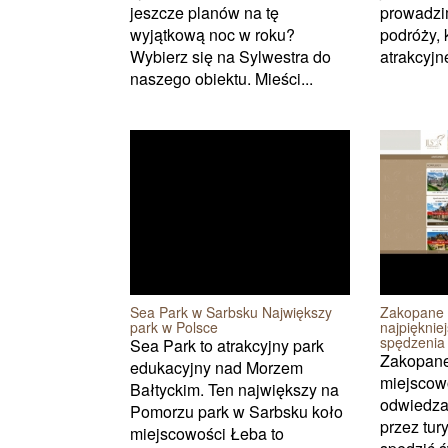
jeszcze planów na tę
prowadzi
wyjątkową noc w roku?
podróży, 
Wybierz się na Sylwestra do
atrakcyjn
naszego obiektu. Mieści...
Sea Park w Sarbsku Największy
Zakopane 
park w Polsce
najpięknie
spędzenia 
Sea Park to atrakcyjny park
Zakopane
edukacyjny nad Morzem
miejscowo
Bałtyckim. Ten największy na
odwiedza
Pomorzu park w Sarbsku koło
przez tury
miejscowości Łeba to