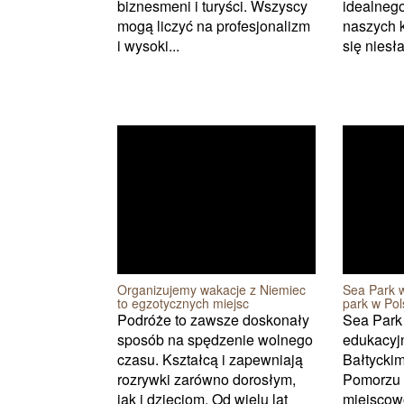
biznesmeni i turyści. Wszyscy
idealnego
mogą liczyć na profesjonalizm
naszych k
i wysoki...
się niesł
Organizujemy wakacje z Niemiec
Sea Park 
to egzotycznych miejsc
park w Pol
Podróże to zawsze doskonały
Sea Park 
sposób na spędzenie wolnego
edukacyj
czasu. Kształcą i zapewniają
Bałtyckim
rozrywki zarówno dorosłym,
Pomorzu 
jak i dzieciom. Od wielu lat
miejscow