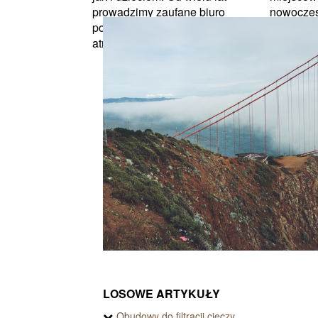
prowadzimy zaufane biuro
nowoczes
podróży, które zapewnia
zagospo
atrakcyjne cenowo...
powierzch
podczas r
LOSOWE ARTYKUŁY
Obudowy do filtracji cieczy.