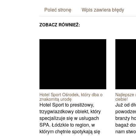
Poleć stronę
Wpis zawiera błędy
ZOBACZ RÓWNIEŻ:
Hotel Sport Ośrodek, który dba o
Najlepsze 
znakomitą urodę
ciebie!
Hotel Sport to prestiżowy,
Już od d
trzygwiazdkowy obiekt, który
powodzen
specjalizuje się w usługach
branży ho
SPA. Łódzkie to region, w
bagaż do
którym chętnie spotykają się
nam stwo