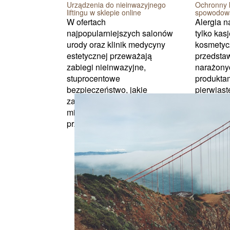
Urządzenia do nieinwazyjnego
Ochronny 
liftingu w sklepie online
spowodowa
W ofertach
Alergia n
najpopularniejszych salonów
tylko kasj
urody oraz klinik medycyny
kosmetycz
estetycznej przeważają
przedsta
zabiegi nieinwazyjne,
narażonyc
stuprocentowe
produktam
bezpieczeństwo, jakie
pierwiast
zapewniają klientom oraz
niklu dos
minimalna ilość
kt...
przeciwwskazań, niewątp...