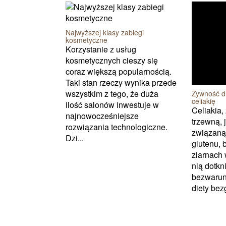
Najwyższej klasy zabiegi
kosmetyczne
Korzystanie z usług
kosmetycznych cieszy się
coraz większą popularnością.
Taki stan rzeczy wynika przede
wszystkim z tego, że duża
Żywność d
celiakię
ilość salonów inwestuje w
Celiakia,
najnowocześniejsze
trzewną, 
rozwiązania technologiczne.
związaną 
Dzi...
glutenu, 
ziarnach 
nią dotkn
bezwarun
diety bez