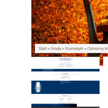
Start
»
Uroda
»
Kosmetyki
»
Ochronny k