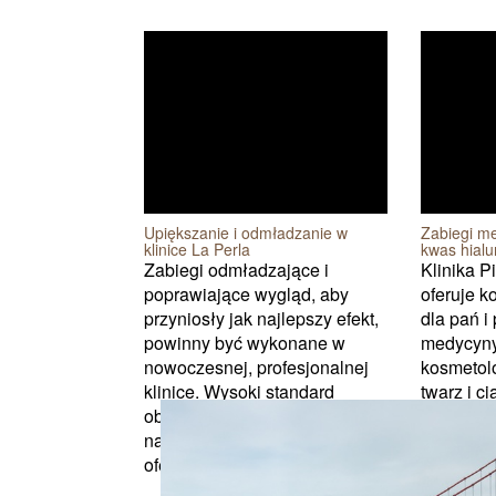
Upiększanie i odmładzanie w
Zabiegi me
klinice La Perla
kwas hial
Zabiegi odmładzające i
Klinika 
poprawiające wygląd, aby
oferuje 
przyniosły jak najlepszy efekt,
dla pań i
powinny być wykonane w
medycyny
nowoczesnej, profesjonalnej
kosmetolo
klinice. Wysoki standard
twarz i ci
obsługi oraz
można uz
najnowocześniejsze zabiegi
poprawę s
oferuje klinika ...
zapewnić.