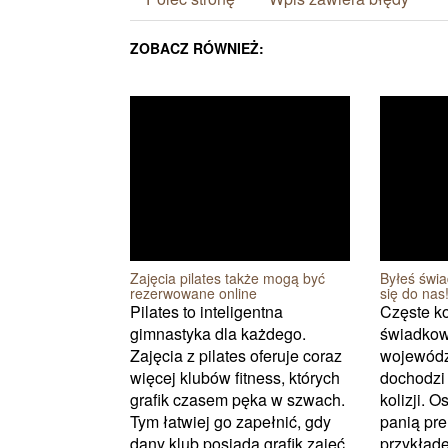
ZOBACZ RÓWNIEŻ:
Zajęcia pilates także mogą być
Byłeś świ
rezerwowane online
się do nas
Pilates to inteligentna
Częste ko
gimnastyka dla każdego.
świadkowi
Zajęcia z pilates oferuje coraz
wojewódz
więcej klubów fitness, których
dochodzi
grafik czasem pęka w szwach.
kolizji. 
Tym łatwiej go zapełnić, gdy
panią pre
dany klub posiada grafik zajęć
przykładem