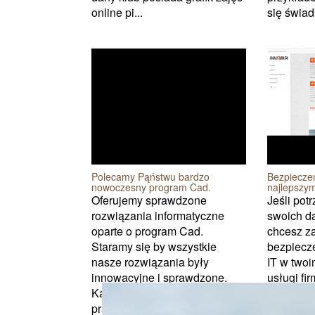
online pi...
się świad
Polecamy Pąństwu bardzo
Bezpieczeń
nowoczesny program Cad.
najlepszym
Oferujemy sprawdzone
Jeśli pot
rozwiązania informatyczne
swoich da
oparte o program Cad.
chcesz z
Staramy się by wszystkie
bezpiecze
nasze rozwiązania były
IT w twoi
innowacyjne i sprawdzone.
usługi f
Każdego dnia nasi specjaliści
dla ciebi
pracują nad naszymi
wyjściem.