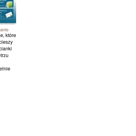
tanio
e, które
 cieszy
cianki
trzu
ełnie