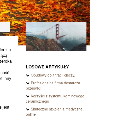
iedzić
nącą
szeroka
LOSOWE ARTYKUŁY
omość.
Obudowy do filtracji cieczy.
t inny
Profesjonalna firma dostarcza
przesyłki
Korzyści z systemu kominowego
ceramicznego
 jest
Skuteczne szkolenia medyczne
online