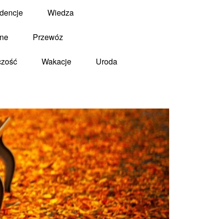
dencje
Wiedza
zne
Przewóz
czość
Wakacje
Uroda