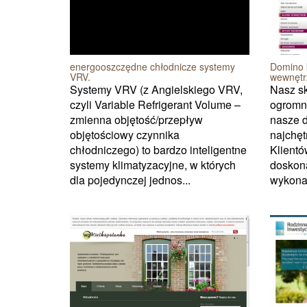
energooszczędne chłodnicze systemy
Domino 
VRV.
wewnętr
Systemy VRV (z Angielskiego VRV,
Nasz sk
czyli Variable Refrigerant Volume –
ogromn
zmienna objętość/przepływ
nasze d
objętościowy czynnika
najchę
chłodniczego) to bardzo inteligentne
Klient
systemy klimatyzacyjne, w których
doskona
dla pojedynczej jednos...
wykonan