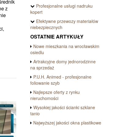
średnik
Profesjonalne usługi nadruku
ne z
kopert
nie
Efektywne przewozy materiałów
niebezpiecznych
i,
OSTATNIE ARTYKUŁY
Nowe mieszkania na wrocławskim
osiedlu
Artrakcyjne domy jednorodzinne
na sprzedaż
P.U.H. Animed - profesjonalne
foliowanie szyb
Najlepsze oferty z rynku
nieruchomości
Wysokiej jakości ścianki szklane
tanio
Najwyższej jakości okna plastikowe