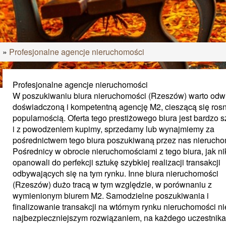
i
»
Profesjonalne agencje nieruchomości
Profesjonalne agencje nieruchomości
W poszukiwaniu biura nieruchomości (Rzeszów) warto odw
doświadczoną i kompetentną agencję M2, cieszącą się ros
popularnością. Oferta tego prestiżowego biura jest bardzo 
i z powodzeniem kupimy, sprzedamy lub wynajmiemy za
pośrednictwem tego biura poszukiwaną przez nas nieruch
Pośrednicy w obrocie nieruchomościami z tego biura, jak nik
opanowali do perfekcji sztukę szybkiej realizacji transakcji
odbywających się na tym rynku. Inne biura nieruchomości
(Rzeszów) dużo tracą w tym względzie, w porównaniu z
wymienionym biurem M2. Samodzielne poszukiwania i
finalizowanie transakcji na wtórnym rynku nieruchomości nie
najbezpieczniejszym rozwiązaniem, na każdego uczestnika