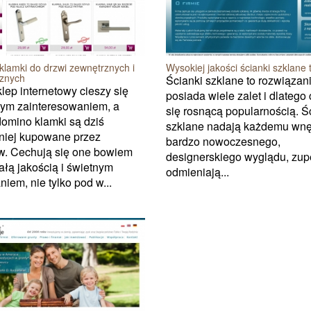
klamki do drzwi zewnętrznych i
Wysokiej jakości ścianki szklane 
znych
Ścianki szklane to rozwiązani
lep internetowy cieszy się
posiada wiele zalet i dlatego
ym zainteresowaniem, a
się rosnącą popularnością. Ś
omino klamki są dziś
szklane nadają każdemu wnę
tniej kupowane przez
bardzo nowoczesnego,
ów. Cechują się one bowiem
designerskiego wyglądu, zup
łą jakością i świetnym
odmieniają...
iem, nie tylko pod w...