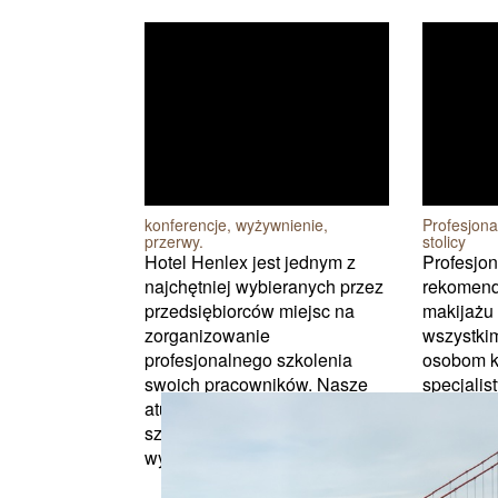
konferencje, wyżywnienie,
Profesjona
przerwy.
stolicy
Hotel Henlex jest jednym z
Profesjo
najchętniej wybieranych przez
rekomend
przedsiębiorców miejsc na
makijażu 
zorganizowanie
wszystki
profesjonalnego szkolenia
osobom k
swoich pracowników. Nasze
specjalis
atuty to: nowoczesne sale
Warszawa
szkoleniowe poznań
wspomnia
wyposażone w profes...
się właś..