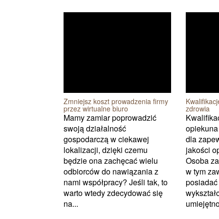
Zmniejsz koszt prowadzenia firmy
Kwalifikac
przez wirtualne biuro
zdrowia
Mamy zamiar poprowadzić
Kwalifika
swoją działalność
opiekuna
gospodarczą w ciekawej
dla zape
lokalizacji, dzięki czemu
jakości o
będzie ona zachęcać wielu
Osoba za
odbiorców do nawiązania z
w tym za
nami współpracy? Jeśli tak, to
posiadać
warto wtedy zdecydować się
wykształc
na...
umiejętnoś