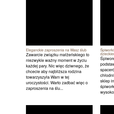
Eleganckie zaproszenia na Wasz ślub
Śpiwork
dziecki
Zawarcie związku małżeńskiego to
Śpiwor
niezwykle ważny moment w życiu
podsta
każdej pary. Nic więc dziwnego, że
spaceró
chcecie aby najbliższa rodzina
chłodni
towarzyszyła Wam w tej
sklep i
uroczystości. Warto zadbać więc o
śpiwork
zaproszenia na ślu...
wysokog