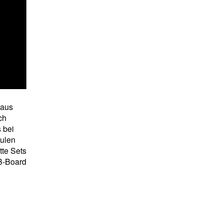
 aus
ch
 bei
hulen
tte Sets
WB-Board