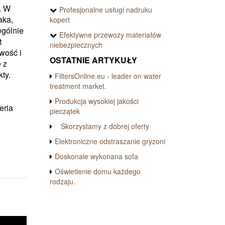
. W
Profesjonalne usługi nadruku
aka,
kopert
ególnie
Efektywne przewozy materiałów
t
niebezpiecznych
wość i
OSTATNIE ARTYKUŁY
 z
ty.
FiltersOnline.eu - leader on water
treatment market.
Produkcja wysokiej jakości
eria
pieczątek
Skorzystamy z dobrej oferty
Elektroniczne odstraszanie gryzoni
Doskonale wykonana sofa
Oświetlenie domu każdego
rodzaju.