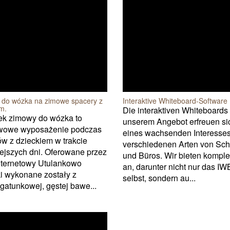
i do wózka na zimowe spacery z
Interaktive Whiteboard-Software
em.
Die interaktiven Whiteboards
ek zimowy do wózka to
unserem Angebot erfreuen si
wowe wyposażenie podczas
eines wachsenden Interesses
w z dzieckiem w trakcie
verschiedenen Arten von Sc
ejszych dni. Oferowane przez
und Büros. Wir bieten komple
nternetowy Utulankowo
an, darunter nicht nur das I
i wykonane zostały z
selbst, sondern au...
atunkowej, gęstej bawe...