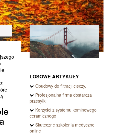
ejszego
a
ie
LOSOWE ARTYKUŁY
 z
Obudowy do filtracji cieczy.
tóre
Profesjonalna firma dostarcza
ją
przesyłki
ele
Korzyści z systemu kominowego
ceramicznego
la
Skuteczne szkolenia medyczne
online