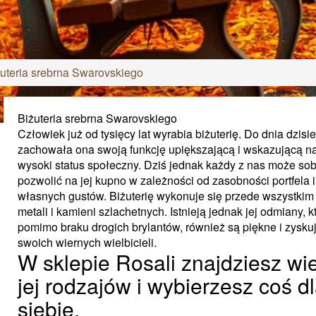
uteria srebrna Swarovskiego
Biżuteria srebrna Swarovskiego
Człowiek już od tysięcy lat wyrabia biżuterię. Do dnia dzisi
zachowała ona swoją funkcję upiększającą i wskazującą n
wysoki status społeczny. Dziś jednak każdy z nas może sob
pozwolić na jej kupno w zależności od zasobności portfela i
własnych gustów. Biżuterię wykonuje się przede wszystkim
metali i kamieni szlachetnych. Istnieją jednak jej odmiany, k
pomimo braku drogich brylantów, również są piękne i zysku
swoich wiernych wielbicieli.
W sklepie Rosali znajdziesz wi
jej rodzajów i wybierzesz coś d
siebie.