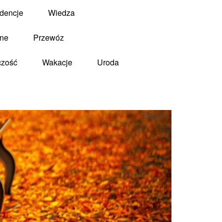
dencje
Wiedza
zne
Przewóz
czość
Wakacje
Uroda