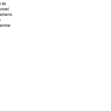
m do
anowi
zarówno
m
stemów