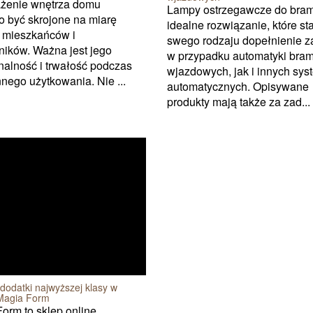
żenie wnętrza domu
Lampy ostrzegawcze do bra
 być skrojone na miarę
idealne rozwiązanie, które st
b mieszkańców i
swego rodzaju dopełnienie 
ików. Ważna jest jego
w przypadku automatyki bra
nalność i trwałość podczas
wjazdowych, jak i innych sy
nego użytkowania. Nie ...
automatycznych. Opisywane
produkty mają także za zad...
dodatki najwyższej klasy w
 Magia Form
orm to sklep online