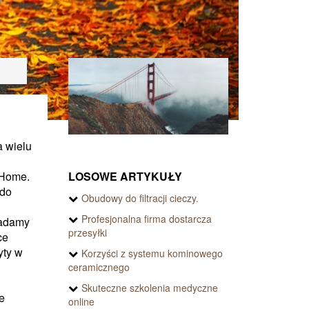
a wielu
LOSOWE ARTYKUŁY
 Home.
 do
Obudowy do filtracji cieczy.
Profesjonalna firma dostarcza
iadamy
przesyłki
ce
yty w
Korzyści z systemu kominowego
ceramicznego
Skuteczne szkolenia medyczne
e
online