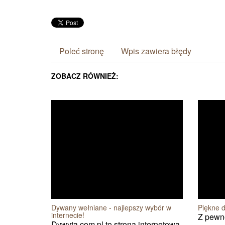
Poleć stronę
Wpis zawiera błędy
ZOBACZ RÓWNIEŻ:
Dywany wełniane - najlepszy wybór w
Piękne 
internecie!
Z pewno
Dywyta.com.pl to strona internetowa