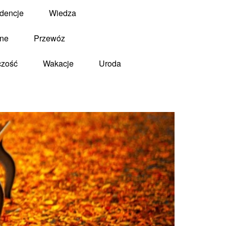
dencje
Wiedza
zne
Przewóz
czość
Wakacje
Uroda