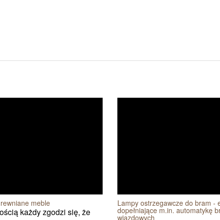
drewniane meble
Lampy ostrzegawcze do bram - 
dopełniające m.in. automatykę 
ścią każdy zgodzi się, że
wjazdowych