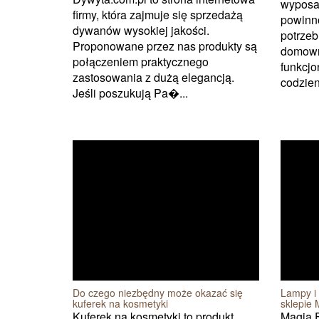
wyposa
firmy, która zajmuje się sprzedażą
powinno
dywanów wysokiej jakości.
potrze
Proponowane przez nas produkty są
domown
połączeniem praktycznego
funkcjo
zastosowania z dużą elegancją.
codzien
Jeśli poszukują Pa�...
Do czego niezbędny może okazać się
Lampy i 
kuferek na kosmetyki
sklepie
Kuferek na kosmetyki to produkt,
Magia F