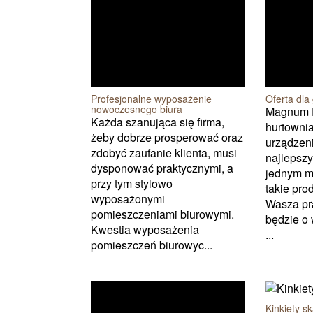
Profesjonalne wyposażenie
Oferta dla
nowoczesnego biura
Magnum P
Każda szanująca się firma,
hurtownia
żeby dobrze prosperować oraz
urządzen
zdobyć zaufanie klienta, musi
najlepsz
dysponować praktycznymi, a
jednym m
przy tym stylowo
takie pro
wyposażonymi
Wasza pr
pomieszczeniami biurowymi.
będzie o 
Kwestia wyposażenia
...
pomieszczeń biurowyc...
Kinkiety s