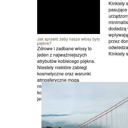
Kinkiety
pasujące
urządzon
minimali
dodadzą 
wpływają
Jak sprawić żeby nasze włosy były
przez do
piękne?
odwiedzaj
Zdrowe i zadbane włosy to
Kinkiety 
jeden z najważniejszych
atrybutów kobiecego piękna.
Niestety niektóre zabiegi
kosmetyczne oraz warunki
atmosferyczne mogą
niekorzystnie wpływać na ich
kondycję. Dlatego tak istotna
jest...