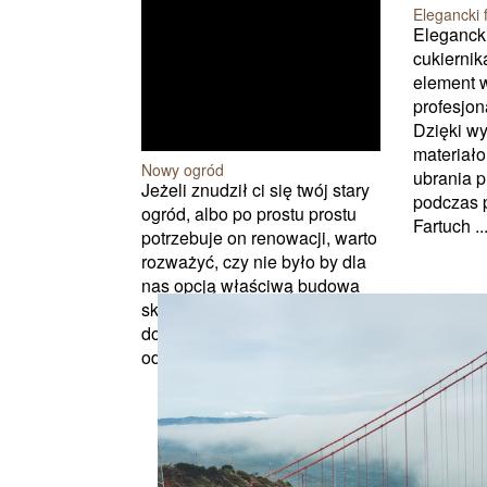
Elegancki 
Elegancki
cukiernik
element 
profesjon
Dzięki wy
materiał
Nowy ogród
ubrania 
Jeżeli znudził ci się twój stary
podczas 
ogród, albo po prostu prostu
Fartuch ..
potrzebuje on renowacji, warto
rozważyć, czy nie było by dla
nas opcją właściwą budowa
skalniaka nowy targ. To
doskonała opcja żeby
odświeżyć...