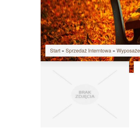
Start
»
Sprzedaż Interntowa
»
Wyposaże