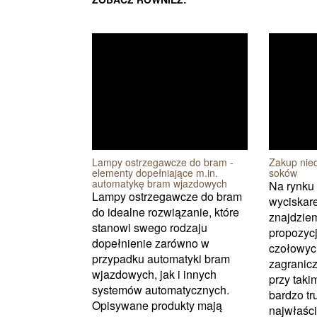
Lampy ostrzegawcze do bram -
Zakup nied
elementy dopełniające m.in.
soków
automatykę bram wjazdowych
Na rynku
Lampy ostrzegawcze do bram
wyciskar
do idealne rozwiązanie, które
znajdziem
stanowi swego rodzaju
propozyc
dopełnienie zarówno w
czołowyc
przypadku automatyki bram
zagranic
wjazdowych, jak i innych
przy tak
systemów automatycznych.
bardzo t
Opisywane produkty mają
najwłaści