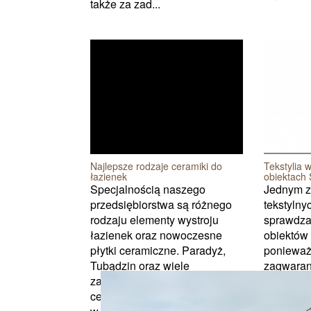
także za zad...
Najlepsze rodzaje ceramiki do
Tekstylia 
łazienek
obiektach
Specjalnością naszego
Jednym z
przedsiębiorstwa są różnego
tekstylny
rodzaju elementy wystroju
sprawdza
łazienek oraz nowoczesne
obiektów
płytki ceramiczne. Paradyż,
ponieważ 
Tubądzin oraz wiele
zagwaran
zagranicznych marek
komfort w
ceramicznych można znaleźć
różnego 