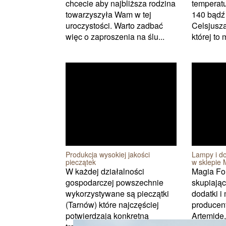
chcecie aby najbliższa rodzina
temperat
towarzyszyła Wam w tej
140 bądź 
uroczystości. Warto zadbać
Celsjusza
więc o zaproszenia na ślu...
której to
Produkcja wysokiej jakości
Lampy i do
pieczątek
w sklepie
W każdej działalności
Magia For
gospodarczej powszechnie
skupiają
wykorzystywane są pieczątki
dodatki i
(Tarnów) które najczęściej
producent
potwierdzają konkretną
Artemide,