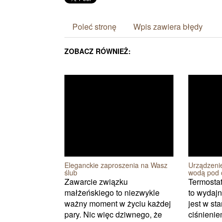
Poleć stronę
Wpis zawiera błędy
ZOBACZ RÓWNIEŻ:
Eleganckie zaproszenia na Wasz
Urządzeni
ślub
wodą pod 
Zawarcie związku
Termosta
małżeńskiego to niezwykle
to wydajn
ważny moment w życiu każdej
jest w st
pary. Nic więc dziwnego, że
ciśnieniem