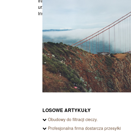
transakcję, przydatne są też w
Lampy i k
urzędach skarbowych czy
wyróżniaj
instytucjach publicznych,...
Oryginaln
LOSOWE ARTYKUŁY
Obudowy do filtracji cieczy.
Profesjonalna firma dostarcza przesyłki