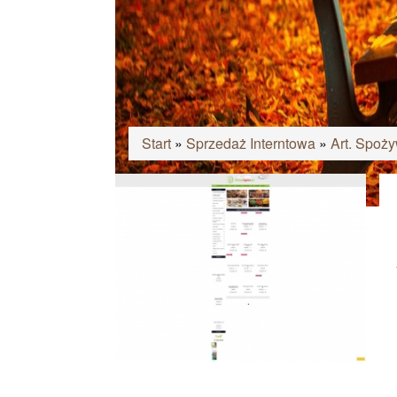
Start
»
Sprzedaż Interntowa
»
Art. Spoż