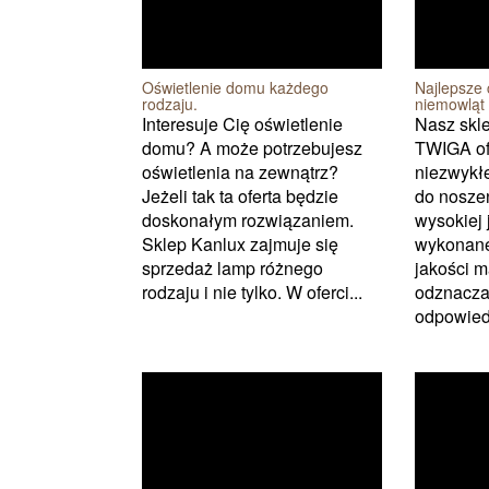
Oświetlenie domu każdego
Najlepsze 
rodzaju.
niemowląt
Interesuje Cię oświetlenie
Nasz skle
domu? A może potrzebujesz
TWIGA of
oświetlenia na zewnątrz?
niezwykłe
Jeżeli tak ta oferta będzie
do noszen
doskonałym rozwiązaniem.
wysokiej 
Sklep Kanlux zajmuje się
wykonane
sprzedaż lamp różnego
jakości m
rodzaju i nie tylko. W oferci...
odznacza
odpowiedn