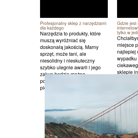
Profesjonalny sklep z narzędziami
Gdzie jest
dla każdego
internetow
tylko w je
Narzędzia to produkty, które
Chciałbyś
muszą wyróżniać się
miejsce p
doskonałą jakością. Marny
najlepiej
sprzęt, może tani, ale
wypadku 
niesolidny i nieskuteczny
ciekaweg
szybko ulegnie awarii i jego
sklepie i
zakup będzie można
Lampdom.
porównać do wyrzucenia
doskonałe
pienięd...
rozwiązani