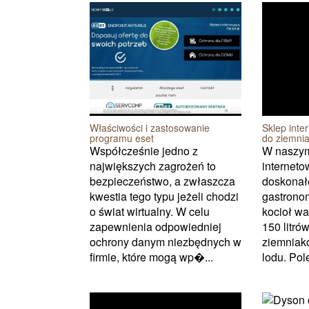
Właściwości i zastosowanie
Sklep inte
programu eset
do ziemni
Współcześnie jedno z
W naszym
największych zagrożeń to
internet
bezpieczeństwo, a zwłaszcza
doskonałe
kwestia tego typu jeżeli chodzi
gastronom
o świat wirtualny. W celu
kocioł wa
zapewnienia odpowiedniej
150 litró
ochrony danym niezbędnych w
ziemniak
firmie, które mogą wp�...
lodu. Pol