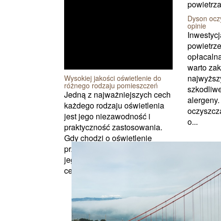
Dyson ocz
opinie
Inwestycj
powietrze
opłacalna
warto zak
najwyższ
Wysokiej jakości oświetlenie do
różnego rodzaju pomieszczeń
szkodliwe
Jedną z najważniejszych cech
alergeny
każdego rodzaju oświetlenia
oczyszcza
jest jego niezawodność i
o...
praktyczność zastosowania.
Gdy chodzi o oświetlenie
przemysłowe, kluczowe w
jego przypadku jest to, aby
cechowało się wysokim ...