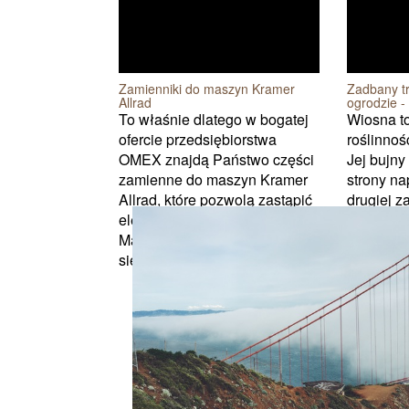
Zamienniki do maszyn Kramer
Zadbany t
Allrad
ogrodzie - 
To właśnie dlatego w bogatej
Wiosna to
ofercie przedsiębiorstwa
roślinnoś
OMEX znajdą Państwo części
Jej bujny
zamienne do maszyn Kramer
strony n
Allrad, które pozwolą zastąpić
drugiej z
elementy uszkodzone i zużyte.
ogromu p
Maszyny Kramer Allrad cieszą
każdy, kt
się na kr...
posiada t