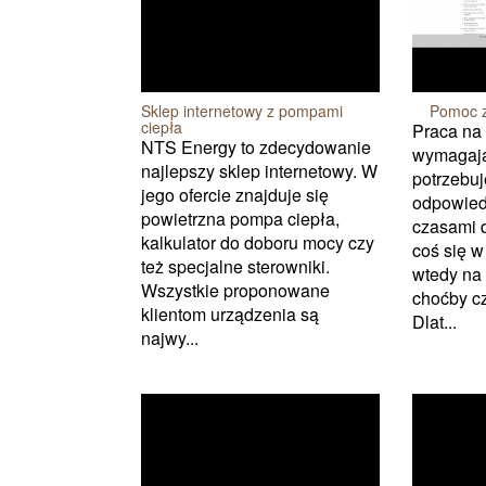
Sklep internetowy z pompami
Pomoc z 
ciepła
Praca na 
NTS Energy to zdecydowanie
wymagają
najlepszy sklep internetowy. W
potrzebuj
jego ofercie znajduje się
odpowied
powietrzna pompa ciepła,
czasami d
kalkulator do doboru mocy czy
coś się w
też specjalne sterowniki.
wtedy na
Wszystkie proponowane
choćby c
klientom urządzenia są
Dlat...
najwy...