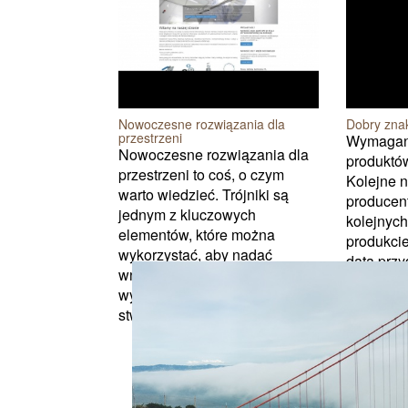
Nowoczesne rozwiązania dla
Dobry znak
przestrzeni
Wymagan
Nowoczesne rozwiązania dla
produktów
przestrzeni to coś, o czym
Kolejne 
warto wiedzieć. Trójniki są
producen
jednym z kluczowych
kolejnych
elementów, które można
produkcie
wykorzystać, aby nadać
data przy
wnętrzu nowoczesny i stylowy
właściwośc
wygląd. Dzięki nim można
stwo...