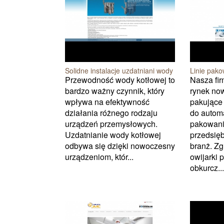
Solidne instalacje uzdatniani wody
Linie pak
Przewodność wody kotłowej to
Nasza fi
bardzo ważny czynnik, który
rynek no
wpływa na efektywność
pakujące 
działania różnego rodzaju
do autom
urządzeń przemysłowych.
pakowani
Uzdatnianie wody kotłowej
przedsięb
odbywa się dzięki nowoczesny
branż. Zg
urządzeniom, któr...
owijarki p
obkurcz...