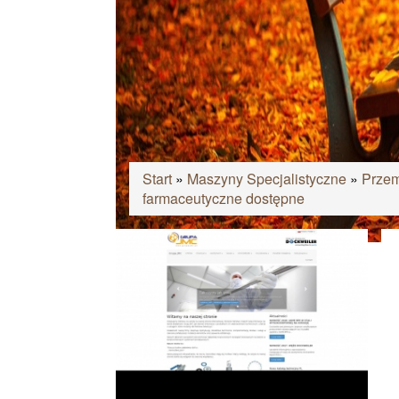
Start
»
Maszyny Specjalistyczne
»
Przem
farmaceutyczne dostępne