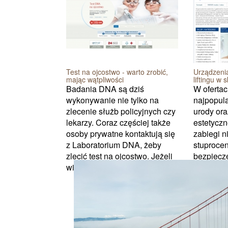
Test na ojcostwo - warto zrobić,
Urządzeni
mając wątpliwości
liftingu w 
Badania DNA są dziś
W oferta
wykonywanie nie tylko na
najpopul
zlecenie służb policyjnych czy
urody ora
lekarzy. Coraz częściej także
estetyczn
osoby prywatne kontaktują się
zabiegi n
z Laboratorium DNA, żeby
stuproce
zlecić test na ojcostwo. Jeżeli
bezpiecze
więc masz wąt...
zapewniaj
minimalna
przeciwws