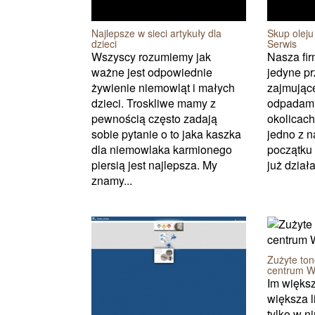
Najlepsze w sieci artykuły dla
Skup olej
dzieci
Serwis
Wszyscy rozumiemy jak
Nasza fir
ważne jest odpowiednie
jedyne pr
żywienie niemowląt i małych
zajmując
dzieci. Troskliwe mamy z
odpadami
pewnością często zadają
okolicach
sobie pytanie o to jaka kaszka
jedno z n
dla niemowlaka karmionego
początku 
piersią jest najlepsza. My
już działa
znamy...
Zużyte to
centrum W
Im większ
większa l
tylko w n