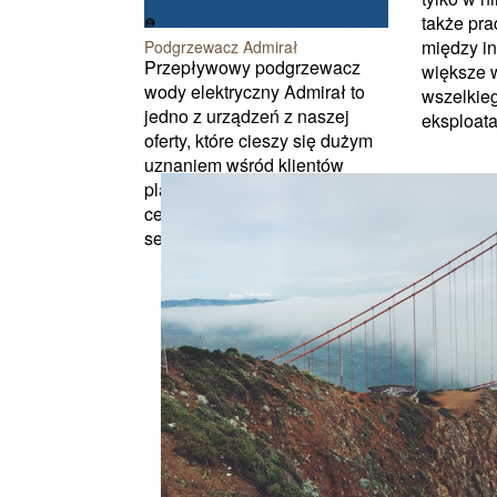
także pra
między in
Podgrzewacz Admirał
Przepływowy podgrzewacz
większe 
wody elektryczny Admirał to
wszelkie
jedno z urządzeń z naszej
eksploatac
oferty, które cieszy się dużym
uznaniem wśród klientów
planujących montaż instalacji
centralnego ogrzewania czy
serwis tego rodzaj...