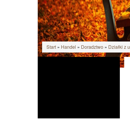
Start
»
Handel
»
Doradztwo
»
Działki z